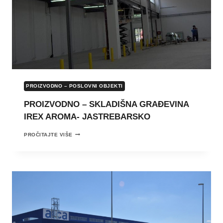
PROIZVODNO – POSLOVNI OBJEKTI
PROIZVODNO – SKLADIŠNA GRAĐEVINA
IREX AROMA- JASTREBARSKO
PROIZVODNO
PROČITAJTE VIŠE
–
SKLADIŠNA
GRAĐEVINA
IREX
AROMA-
JASTREBARSKO