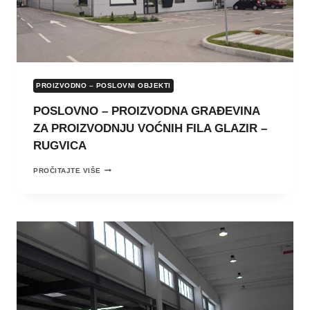
PROIZVODNO – POSLOVNI OBJEKTI
POSLOVNO – PROIZVODNA GRAĐEVINA
ZA PROIZVODNJU VOĆNIH FILA GLAZIR –
RUGVICA
POSLOVNO
PROČITAJTE VIŠE
–
PROIZVODNA
GRAĐEVINA
ZA
PROIZVODNJU
VOĆNIH
FILA
GLAZIR
–
RUGVICA