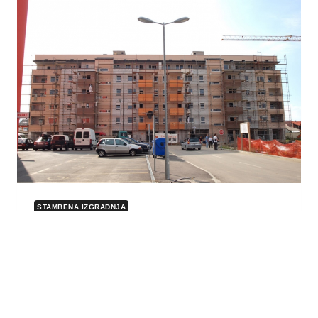
U
SESVETAMA
–
ZAGREB
STAMBENA IZGRADNJA
STAMBENO-POSLOVNE GRAĐEVINE
GRABANICE – VARAŽDIN
STAMBENO-
PROČITAJTE VIŠE
POSLOVNE
GRAĐEVINE
GRABANICE