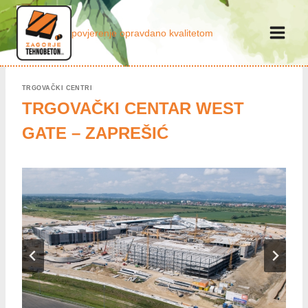
Skip
to
povjerenje opravdano kvalitetom
content
TRGOVAČKI CENTRI
TRGOVAČKI CENTAR WEST
GATE – ZAPREŠIĆ