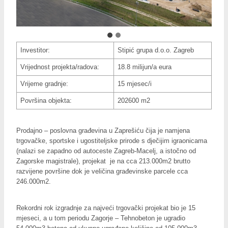
Investitor:
Stipić grupa d.o.o. Zagreb
Vrijednost projekta/radova:
18.8 milijun/a eura
Vrijeme gradnje:
15 mjesec/i
Površina objekta:
202600 m2
Prodajno – poslovna građevina u Zaprešiću čija je namjena
trgovačke, sportske i ugostiteljske prirode s dječijim igraonicama
(nalazi se zapadno od autoceste Zagreb-Macelj, a istočno od
Zagorske magistrale), projekat je na cca 213.000m2 brutto
razvijene površine dok je veličina građevinske parcele cca
246.000m2.
Rekordni rok izgradnje za najveći trgovački projekat bio je 15
mjeseci, a u tom periodu Zagorje – Tehnobeton je ugradio