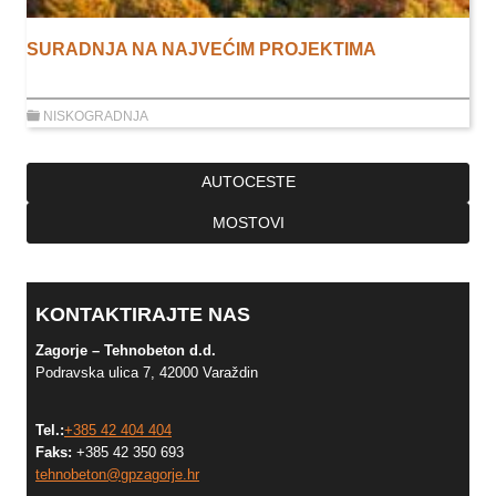
SURADNJA NA NAJVEĆIM PROJEKTIMA
NISKOGRADNJA
AUTOCESTE
MOSTOVI
KONTAKTIRAJTE NAS
Zagorje – Tehnobeton d.d.
Podravska ulica 7, 42000 Varaždin
Tel.:
+385 42 404 404
Faks:
+385 42 350 693
tehnobeton@gpzagorje.hr