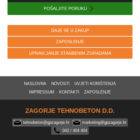
POŠALJITE PORUKU
DAJE SE U ZAKUP
ZAPOSLENJE
UPRAVLJANJE STANBENIM ZGRADAMA
NASLOVNA
NOVOSTI
UVJETI KORIŠTENJA
IMPRESSUM
KONTAKTI
ZAPOSLENJE
ZAGORJE TEHNOBETON D.D.
tehnobeton@gpzagorje.hr
marketing@gpzagorje.hr
042 / 404 404