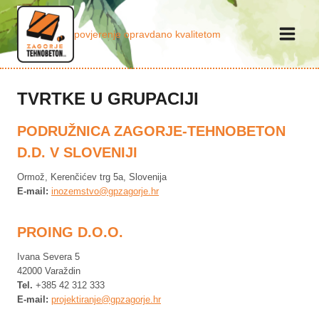
Skip
to
povjerenje opravdano kvalitetom
content
TVRTKE U GRUPACIJI
PODRUŽNICA ZAGORJE-TEHNOBETON
D.D. V SLOVENIJI
Ormož, Kerenčićev trg 5a, Slovenija
E-mail:
inozemstvo@gpzagorje.hr
PROING D.O.O.
Ivana Severa 5
42000 Varaždin
Tel.
+385 42 312 333
E-mail:
projektiranje@gpzagorje.hr