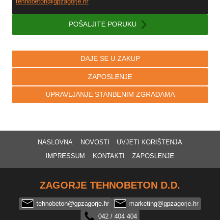
tehnobeton@gpzagorje.hr
POŠALJITE PORUKU
DAJE SE U ZAKUP
ZAPOSLENJE
UPRAVLJANJE STANBENIM ZGRADAMA
NASLOVNA
NOVOSTI
UVJETI KORIŠTENJA
IMPRESSUM
KONTAKTI
ZAPOSLENJE
ZAGORJE TEHNOBETON D.D.
tehnobeton@gpzagorje.hr
marketing@gpzagorje.hr
042 / 404 404