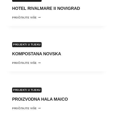
DOGRADNJA
HOTEL RIVALMARE II NOVIGRAD
OBJEKTA
FOI
3
HOTEL
PROČITAJTE VIŠE
RIVALMARE
II
NOVIGRAD
PROJEKTI U TIJEKU
KOMPOSTANA NOVSKA
KOMPOSTANA
PROČITAJTE VIŠE
NOVSKA
PROJEKTI U TIJEKU
PROIZVODNA HALA MAICO
PROIZVODNA
PROČITAJTE VIŠE
HALA