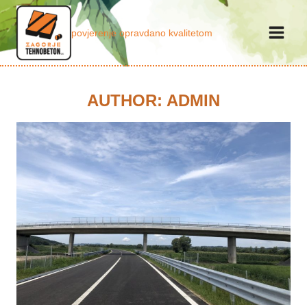
Skip
to
povjerenje opravdano kvalitetom
content
AUTHOR: ADMIN