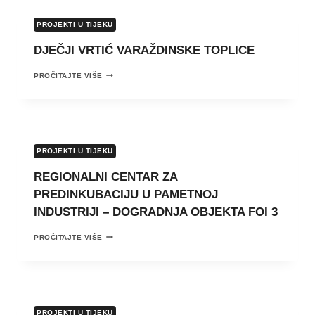
PROJEKTI U TIJEKU
DJEČJI VRTIĆ VARAŽDINSKE TOPLICE
DJEČJI
PROČITAJTE VIŠE
VRTIĆ
VARAŽDINSKE
TOPLICE
PROJEKTI U TIJEKU
REGIONALNI CENTAR ZA
PREDINKUBACIJU U PAMETNOJ
INDUSTRIJI – DOGRADNJA OBJEKTA FOI 3
REGIONALNI
PROČITAJTE VIŠE
CENTAR
ZA
PREDINKUBACIJU
U
PAMETNOJ
INDUSTRIJI
PROJEKTI U TIJEKU
–