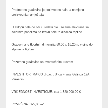
Predmetna građevina je proizvodna hala, a namjena
proizvodnja namještaja.
U sklopu hale će biti i uredski dio i solarna elektrana sa
solarnim panelima na krovu hale te dizalica topline.
Građevina je tlocrtnih dimenzija 50,00 x 18,20m, visine do
sljemena 6,25m.
Prizemna građevina sa dvostrešnim krovom.
INVESTITOR: MAICO d.o.o. , Ulica Franje Galinca 19A,
Varaždin
VRIJEDNOST INVESTICIJE: cca 1.320.000,00 €
POVRŠINA: 895,00 m²