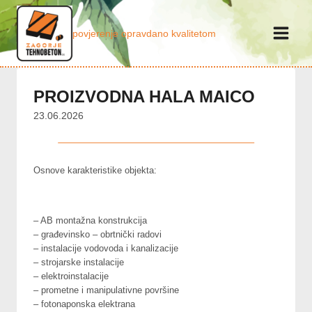
Skip
to
povjerenje opravdano kvalitetom
content
PROIZVODNA HALA MAICO
23.06.2026
Osnove karakteristike objekta:
– AB montažna konstrukcija
– građevinsko – obrtnički radovi
– instalacije vodovoda i kanalizacije
– strojarske instalacije
– elektroinstalacije
– prometne i manipulativne površine
– fotonaponska elektrana