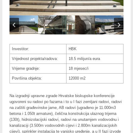
Investitor:
HBK
Vrijednost projekta/radova:
18.5 milijun/a eura
Vrijeme gradnje:
18 mjesec/i
Površina objekta:
12000 m2
Na izgradnji upravne zgrade Hrvatske biskupske konferencije
ugovoreni su radovi po fazama i to u I fazi zemljani radovi, radovi
na zaštiti građevinske jame, AB radovi (ugrađeno je 11.000m3
betona i 1.050t armature), čelična konstrukcija ulaznog trijema
(130t), hidroizolacijski radovi, radovi na unutarnjem vodovodnu i
kanalizaciji (3.500m vodovodnih cijevi i 2.800m kanalizacijskih
cijevi), sprinkler instalacija te vanjsko uređenje, a u II fazi izvode