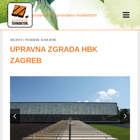
Skip
to
povjerenje opravdano kvalitetom
content
OBJEKTI POSEBNE NAMJENE
UPRAVNA ZGRADA HBK
ZAGREB