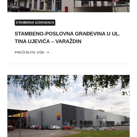
STAMBENA IZGRADNJA
STAMBENO-POSLOVNA GRAĐEVINA U UL.
TINA UJEVIĆA – VARAŽDIN
STAMBENO-
PROČITAJTE VIŠE
POSLOVNA
GRAĐEVINA
U
UL.
TINA
UJEVIĆA
–
VARAŽDIN