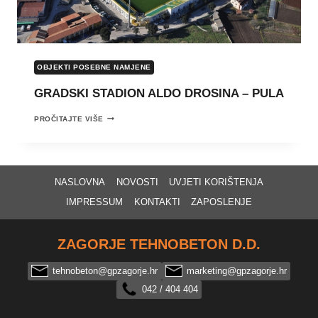
OBJEKTI POSEBNE NAMJENE
GRADSKI STADION ALDO DROSINA – PULA
GRADSKI
PROČITAJTE VIŠE
STADION
ALDO
DROSINA
–
PULA
NASLOVNA
NOVOSTI
UVJETI KORIŠTENJA
IMPRESSUM
KONTAKTI
ZAPOSLENJE
ZAGORJE TEHNOBETON D.D.
tehnobeton@gpzagorje.hr
marketing@gpzagorje.hr
042 / 404 404