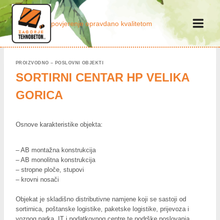
Skip
to
povjerenje opravdano kvalitetom
content
PROIZVODNO – POSLOVNI OBJEKTI
SORTIRNI CENTAR HP VELIKA
GORICA
Osnove karakteristike objekta:
– AB montažna konstrukcija
– AB monolitna konstrukcija
– stropne ploče, stupovi
– krovni nosači
Objekat je skladišno distributivne namjene koji se sastoji od
sortirnica, poštanske logistike, paketske logistike, prijevoza i
voznog parka, IT i podatkovnog centre te podrške poslovanja.