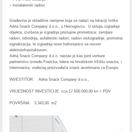
– instalaterski radovi
Građevina je skladišne namjene koja se nalazi na lokaciji tvrtke
Adria Snack Company d.o.o., u Hercegovcu. U sklopu izgradnje
objekta, izvršena je izgradnja pristupne prometnice; zemljani
radovi, odvodnja, asfalterski radovi, radovi niskogradnje, prometna
signalizacija, te izgradnja nove trafostanice sa novom
elektroinfrastrukturom.
Adria Snack Company d.o.o. nastao je kao joint venture
partnerstvo između Francka, lidera na hrvatskom tržištu snacka, i
Intersnacka, vodećeg proizvođača snack asortimana za Europu.
INVESTITOR: Adria Snack Company d.o.o.,
VRIJEDNOST INVESTICIJE: cca 17.500.000,00 kn + PDV
POVRŠINA: 3.343,00 m2