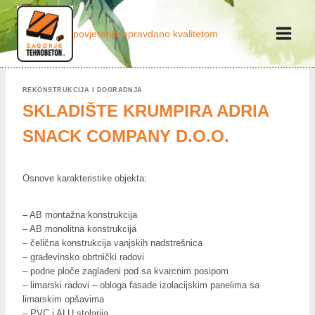
Skip
to
povjerenje opravdano kvalitetom
content
REKONSTRUKCIJA I DOGRADNJA
SKLADIŠTE KRUMPIRA ADRIA
SNACK COMPANY D.O.O.
Osnove karakteristike objekta:
– AB montažna konstrukcija
– AB monolitna konstrukcija
– čelična konstrukcija vanjskih nadstrešnica
– građevinsko obrtnički radovi
– podne ploče zaglađeni pod sa kvarcnim posipom
– limarski radovi – obloga fasade izolacijskim panelima sa
limarskim opšavima
– PVC i ALU stolarija