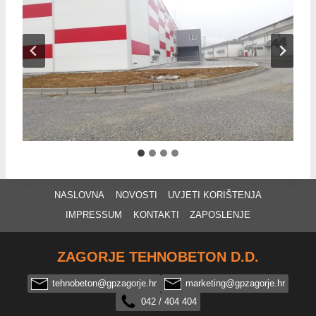
NASLOVNA
NOVOSTI
UVJETI KORIŠTENJA
IMPRESSUM
KONTAKTI
ZAPOSLENJE
ZAGORJE TEHNOBETON D.D.
tehnobeton@gpzagorje.hr
marketing@gpzagorje.hr
042 / 404 404