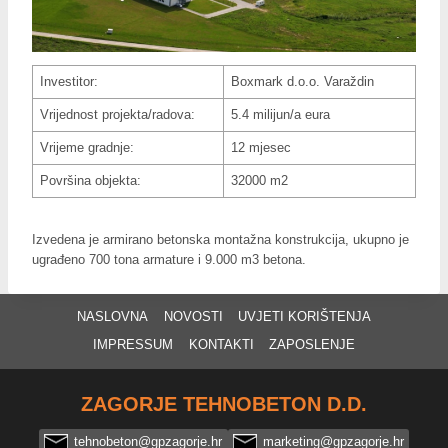
Investitor:
Boxmark d.o.o. Varaždin
Vrijednost projekta/radova:
5.4 milijun/a eura
Vrijeme gradnje:
12 mjesec
Površina objekta:
32000 m2
Izvedena je armirano betonska montažna konstrukcija, ukupno je
ugrađeno 700 tona armature i 9.000 m3 betona.
NASLOVNA
NOVOSTI
UVJETI KORIŠTENJA
IMPRESSUM
KONTAKTI
ZAPOSLENJE
ZAGORJE TEHNOBETON D.D.
tehnobeton@gpzagorje.hr
marketing@gpzagorje.hr